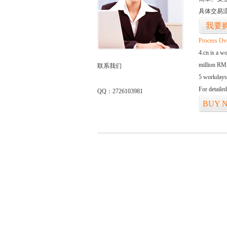
具体交易
我要
Process Ov
4.cn is a w
million RMB
联系我们
5 workdays
For detaile
QQ：2726103981
BUY 