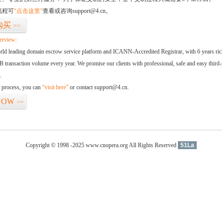
流程可
“点击这里”
查看或咨询support@4.cn。
购买
>>
erview:
orld leading domain escrow service platform and ICANN-Accredited Registrar, with 6 years ri
 transaction volume every year. We promise our clients with professional, safe and easy third-
.
d process, you can
“visit here”
or contact support@4.cn.
NOW
>>
Copyright © 1998 -2025 www.cnopera.org All Rights Reserved
51La