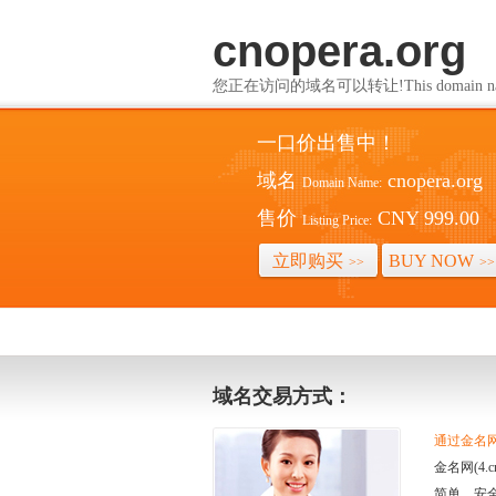
cnopera.org
您正在访问的域名可以转让!This domain name i
一口价出售中！
域名
cnopera.org
Domain Name:
售价
CNY 999.00
Listing Price:
立即购买
BUY NOW
>>
>>
域名交易方式：
通过金名网(
金名网(4
简单、安